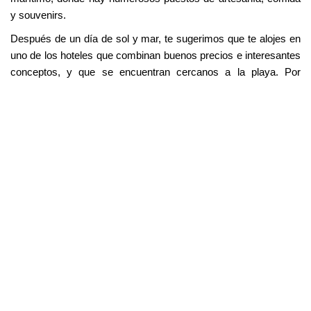
y souvenirs.
Después de un día de sol y mar, te sugerimos que te alojes en
uno de los hoteles que combinan buenos precios e interesantes
conceptos, y que se encuentran cercanos a la playa. Por
ejemplo, el
Bayside Hotel
, que tiene habitaciones cómodas y
limpias, con wifi gratis y estacionamiento. O el
SureStay Hotel
,
que tiene un estilo cálido y funcional.
Para cenar, te recomendamos que pruebes alguno de los
restaurantes que hay en la zona, donde podrás degustar desde
comida mexicana hasta sushi. Por ejemplo, el
Border Grill
,
que ofrece platillos auténticos y creativos de la cocina
mexicana, con ingredientes frescos y locales. O el
Sugarfish
,
que tiene un menú de sushi de alta calidad y precio razonable.
Día 2: Hollywood y entretenimiento
Para tu segundo día en Los Ángeles, te invitamos a que